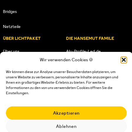
Bridges
Netzteile
ÜBER LICHTPAKET
DIE HANSEMUT FAMILE
Über uns
Alu-Profile-Led.de
Wir verwenden Cookies 🍪
Unsere Mission
HANSEMUT.de
Wir können diese zur Analyse unserer Besucherdaten platzieren, um
unsere Website zu verbessern, personalisierte Inhalte anzuzeigen und
Unser Team
Lichtpaket.de
Ihnen ein großartiges Website-Erlebnis zu bieten. Für weitere
Informationen zu den von uns verwendeten Cookies öffnen Sie die
FOLGE UNS
Einstellungen.
Akzeptieren
Ablehnen
Impressum
|
Datenschutzerklärung
|
Wiederrufsrecht
|
AGB's
|
Versandkosten
|