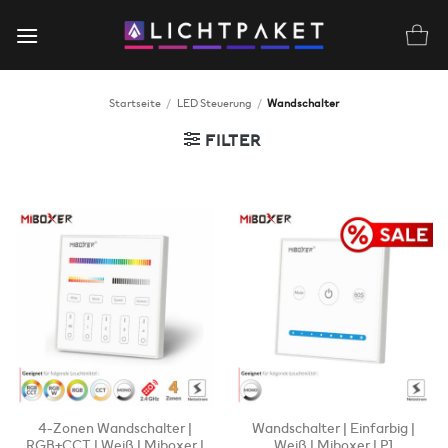
Zum
Inhalt
springen
Startseite
/
LED Steuerung
/
Wandschalter
FILTER
4-Zonen Wandschalter |
Wandschalter | Einfarbig |
RGB+CCT | Weiß | Miboxer |
Weiß | Miboxer | P1