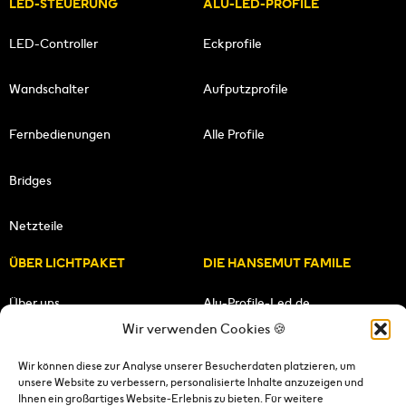
LED-STEUERUNG
ALU-LED-PROFILE
LED-Controller
Eckprofile
Wandschalter
Aufputzprofile
Fernbedienungen
Alle Profile
Bridges
Netzteile
ÜBER LICHTPAKET
DIE HANSEMUT FAMILE
Über uns
Alu-Profile-Led.de
Wir verwenden Cookies 🍪
Unsere Mission
HANSEMUT.de
Wir können diese zur Analyse unserer Besucherdaten platzieren, um
unsere Website zu verbessern, personalisierte Inhalte anzuzeigen und
Unser Team
Lichtpaket.de
Ihnen ein großartiges Website-Erlebnis zu bieten. Für weitere