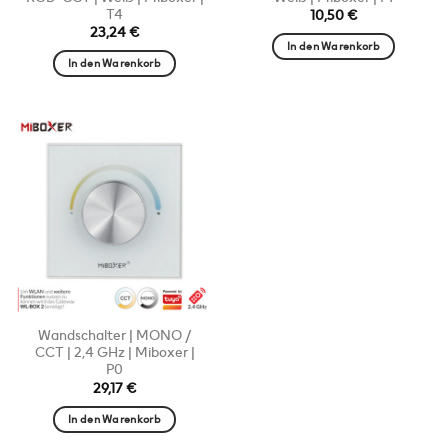
T4
10,50
€
23,24
€
In den Warenkorb
In den Warenkorb
Wandschalter | MONO /
CCT | 2,4 GHz | Miboxer |
P0
29,17
€
In den Warenkorb