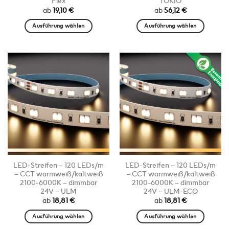
Flex
TOKIO
ab
19,10
€
ab
56,12
€
Ausführung wählen
Ausführung wählen
Dieses
Dieses
Produkt
Produkt
weist
weist
mehrere
mehrere
Varianten
Varianten
auf.
auf.
Die
Die
Optionen
Optionen
können
können
auf
auf
der
der
Produktseite
Produktseite
LED-Streifen – 120 LEDs/m
LED-Streifen – 120 LEDs/m
gewählt
gewählt
– CCT warmweiß/kaltweiß
– CCT warmweiß/kaltweiß
werden
werden
2100-6000K – dimmbar
2100-6000K – dimmbar
24V – ULM
24V – ULM-ECO
ab
18,81
€
ab
18,81
€
Ausführung wählen
Ausführung wählen
Dieses
Dieses