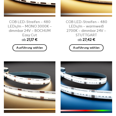
COB LED-Streifen – 480
COB LED-Streifen – 480
LEDs/m – MONO 3000K –
LEDs/m – warmweiß
dimmbar 24V – BOCHUM
2700K – dimmbar 24V –
Easy Cut
STUTTGART
ab
21,17
€
ab
27,42
€
Ausführung wählen
Ausführung wählen
Dieses
Dieses
Produkt
Produkt
weist
weist
mehrere
mehrere
Varianten
Varianten
auf.
auf.
Die
Die
Optionen
Optionen
können
können
auf
auf
der
der
Produktseite
Produktseite