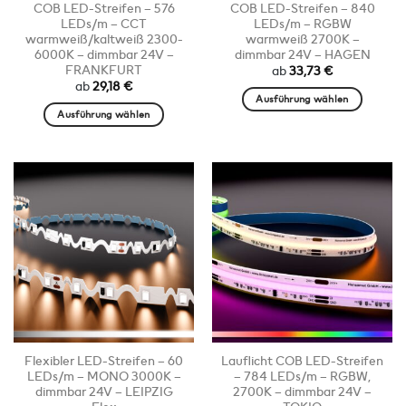
COB LED-Streifen – 576
COB LED-Streifen – 840
gewählt
gewählt
LEDs/m – CCT
LEDs/m – RGBW
werden
werden
warmweiß/kaltweiß 2300-
warmweiß 2700K –
6000K – dimmbar 24V –
dimmbar 24V – HAGEN
FRANKFURT
ab
33,73
€
ab
29,18
€
Ausführung wählen
Ausführung wählen
Dieses
Dieses
Produkt
Produkt
weist
weist
mehrere
mehrere
Varianten
Varianten
auf.
auf.
Die
Die
Optionen
Optionen
können
können
auf
auf
der
der
Produktseite
Produktseite
gewählt
Flexibler LED-Streifen – 60
Lauflicht COB LED-Streifen
gewählt
werden
LEDs/m – MONO 3000K –
– 784 LEDs/m – RGBW,
werden
dimmbar 24V – LEIPZIG
2700K – dimmbar 24V –