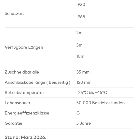
IP20
Schutzart
IP68
2m
5m
Verfügbare Längen
10m
Zuschneidbar alle
35 mm
Anschlusskabellänge
( Beidseitig )
150 mm
Betriebstemperatur
-25°C bis +45°C
Lebensdauer
50.000 Betriebsstunden
Energieeffizienzklasse
G
Garantie
5 Jahre
Stand: März 2026.