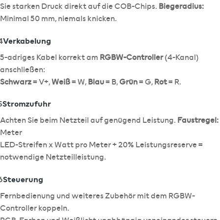
Sie starken Druck direkt auf die COB-Chips.
Biegeradius:
Minimal 50 mm, niemals knicken.
4
Verkabelung
5-adriges Kabel korrekt am
RGBW-Controller
(4-Kanal)
anschließen:
Schwarz
= V+,
Weiß
= W,
Blau
= B,
Grün
= G,
Rot
= R.
5
Stromzufuhr
Achten Sie beim Netzteil auf genügend Leistung.
Faustregel:
Meter
LED-Streifen x Watt pro Meter + 20% Leistungsreserve =
notwendige Netzteilleistung.
6
Steuerung
Fernbedienung und weiteres Zubehör mit dem RGBW-
Controller koppeln.