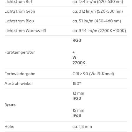
Lichtstrom Rot
ca. 154 lm/m (620-630 nm)
Lichtstrom Grün
ca. 312 lm/m (520-530 nm)
Lichtstrom Blau
ca. 51 lm/m (450-460 nm)
Lichtstrom Warmweiß
ca. 344 lm/m (2700K ±100K)
RGB
Farbtemperatur
+
W
2700K
Farbwiedergabe
CRI > 90 (Weiß-Kanal)
Abstrahlwinkel
180°
12 mm
IP20
Breite
15 mm
IP68
Höhe
ca. 1,8 mm