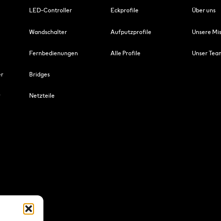
LED-Controller
Eckprofile
Über uns
Wandschalter
Aufputzprofile
Unsere Mis
Fernbedienungen
Alle Profile
Unser Tea
er
Bridges
r
Netzteile