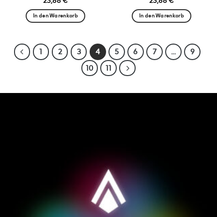
23,88
€
23,88
€
In den Warenkorb
In den Warenkorb
1
2
3
4
5
6
7
…
9
10
11