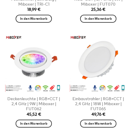
Miboxer | TRI-C1
Miboxer | FUT070
18,99
€
25,36
€
In den Warenkorb
In den Warenkorb
Deckenleuchte | RGB+CCT |
Einbaustrahler | RGB+CCT |
2,4 GHz | 9W | Miboxer |
2,4 GHz | 18W | Miboxer |
FUT062
FUT065
45,52
€
49,76
€
In den Warenkorb
In den Warenkorb