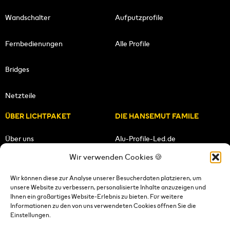
Wandschalter
Aufputzprofile
Fernbedienungen
Alle Profile
Bridges
Netzteile
ÜBER LICHTPAKET
DIE HANSEMUT FAMILE
Über uns
Alu-Profile-Led.de
Wir verwenden Cookies 🍪
Unsere Mission
HANSEMUT.de
Wir können diese zur Analyse unserer Besucherdaten platzieren, um
unsere Website zu verbessern, personalisierte Inhalte anzuzeigen und
Unser Team
Lichtpaket.de
Ihnen ein großartiges Website-Erlebnis zu bieten. Für weitere
Informationen zu den von uns verwendeten Cookies öffnen Sie die
FOLGE UNS
Einstellungen.