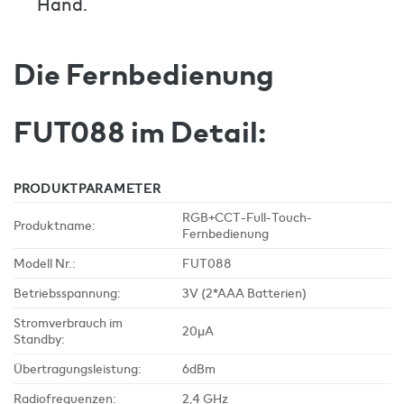
Hand.
Die Fernbedienung
FUT088 im Detail:
PRODUKTPARAMETER
RGB+CCT-Full-Touch-
Produktname:
Fernbedienung
Modell Nr.:
FUT088
Betriebsspannung:
3V (2*AAA Batterien)
Stromverbrauch im
20µA
Standby:
Übertragungsleistung:
6dBm
Radiofrequenzen:
2,4 GHz