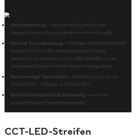
Komplettlösung
– Alle perfekt aufeinander
abgestimmten Komponenten in einem Bundle
Smarte Tuya steuerung
– Mit dem Controller E2-WR
können Sie Ihre LED-Beleuchtung mit Ihrem
Smartphone steuern und Ihr LED-Streifen in das
bestehende Smart-Home-System integrieren
Hochwertige Materialien
– Markenprodukte von
HANSEMUT , MiBoxer & MEANWELL
Einfache Installation & Bedienung
– auch für
anpsurchsvolle Projekte geeignet
CCT-LED-Streifen