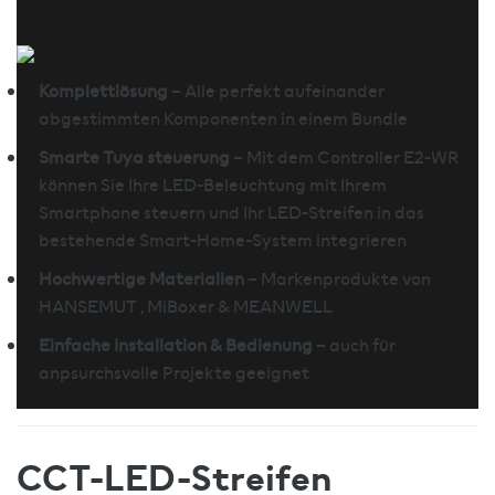
Komplettlösung
– Alle perfekt aufeinander
abgestimmten Komponenten in einem Bundle
Smarte Tuya steuerung
– Mit dem Controller E2-WR
können Sie Ihre LED-Beleuchtung mit Ihrem
Smartphone steuern und Ihr LED-Streifen in das
bestehende Smart-Home-System integrieren
Hochwertige Materialien
– Markenprodukte von
HANSEMUT , MiBoxer & MEANWELL
Einfache Installation & Bedienung
– auch für
anpsurchsvolle Projekte geeignet
CCT-LED-Streifen