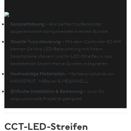
Komplettlösung
– Alle perfekt aufeinander
abgestimmten Komponenten in einem Bundle
Smarte Tuya steuerung
– Mit dem Controller E2-WR
können Sie Ihre LED-Beleuchtung mit Ihrem
Smartphone steuern und Ihr LED-Streifen in das
bestehende Smart-Home-System integrieren
Hochwertige Materialien
– Markenprodukte von
HANSEMUT , MiBoxer & MEANWELL
Einfache Installation & Bedienung
– auch für
anpsurchsvolle Projekte geeignet
CCT-LED-Streifen