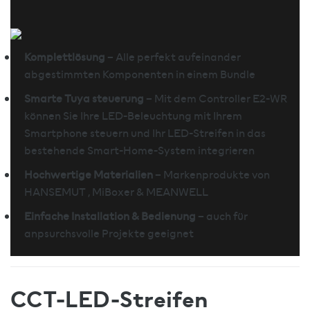
Komplettlösung
– Alle perfekt aufeinander
abgestimmten Komponenten in einem Bundle
Smarte Tuya steuerung
– Mit dem Controller E2-WR
können Sie Ihre LED-Beleuchtung mit Ihrem
Smartphone steuern und Ihr LED-Streifen in das
bestehende Smart-Home-System integrieren
Hochwertige Materialien
– Markenprodukte von
HANSEMUT , MiBoxer & MEANWELL
Einfache Installation & Bedienung
– auch für
anpsurchsvolle Projekte geeignet
CCT-LED-Streifen