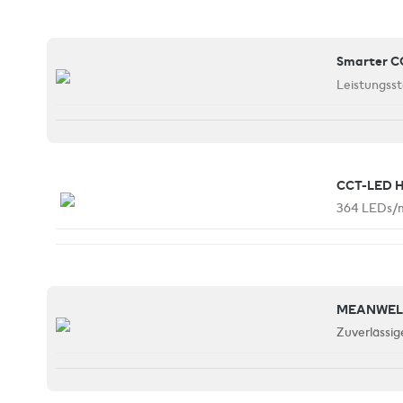
Smarter C
Leistungss
CCT-LED 
364 LEDs/m
MEANWELL
Zuverlässig