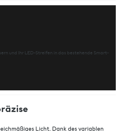
ern und Ihr LED-Streifen in das bestehende Smart-
räzise
leichmäßiges Licht. Dank des variablen