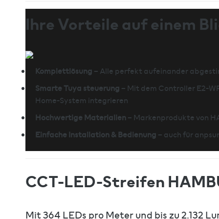
Ihre Vorteile auf einem Bli
Komplettlösung
– Alle perfekt aufeinander abges
Smarte Tuya steuerung
– Mit dem Controller E2-WR
Home-System integrieren
Hochwertige Materialien
– Markenprodukte von 
Einfache Installation & Bedienung
– auch für anpsur
CCT-LED-Streifen HAMBURG
Mit 364 LEDs pro Meter und bis zu 2.132 Lu