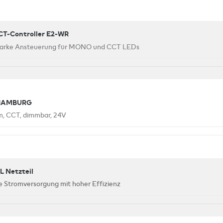
CT-Controller E2-WR
tarke Ansteuerung für MONO und CCT LEDs
HAMBURG
, CCT, dimmbar, 24V
 Netzteil
e Stromversorgung mit hoher Effizienz