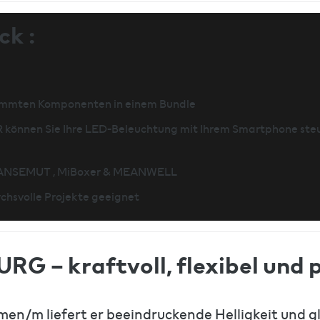
ck :
timmten Komponenten in einem Bundle
 können Sie Ihre LED-Beleuchtung mit Ihrem Smartphone steu
HANSEMUT , MiBoxer & MEANWELL
chsvolle Projekte geeignet
 – kraftvoll, flexibel und p
men/m liefert er beeindruckende Helligkeit und g