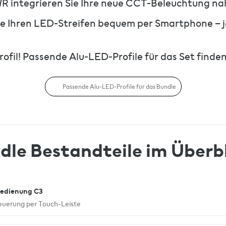
WR integrieren Sie Ihre neue CCT-Beleuchtung na
e Ihren LED-Streifen bequem per Smartphone – j
fil! Passende Alu-LED-Profile für das Set finden 
Passende Alu-LED-Profile für das Bundle
dle Bestandteile im Überbl
edienung C3
teuerung per Touch-Leiste