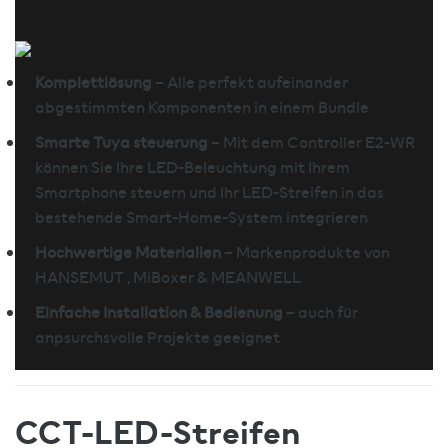
Komplettlösung
– Alle perfekt aufeinander
abgestimmten Komponenten in einem Bundle
Smarte Tuya steuerung
– Mit dem Controller E2-WR
können Sie Ihre LED-Beleuchtung mit Ihrem
Smartphone steuern und Ihr LED-Streifen in das
bestehende Smart-Home-System integrieren
Hochwertige Materialien
– Markenprodukte von
HANSEMUT , MiBoxer & MEANWELL
Einfache Installation & Bedienung
– auch für
anpsurchsvolle Projekte geeignet
CCT-LED-Streifen