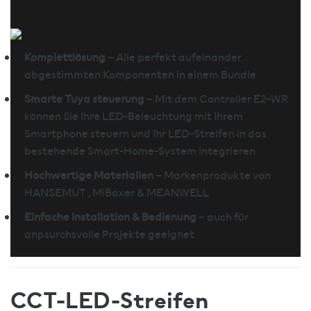
Komplettlösung
– Alle perfekt aufeinander
abgestimmten Komponenten in einem Bundle
Smarte Tuya steuerung
– Mit dem Controller E2-WR
können Sie Ihre LED-Beleuchtung mit Ihrem
Smartphone steuern und Ihr LED-Streifen in das
bestehende Smart-Home-System integrieren
Hochwertige Materialien
– Markenprodukte von
HANSEMUT , MiBoxer & MEANWELL
Einfache Installation & Bedienung
– auch für
anpsurchsvolle Projekte geeignet
CCT-LED-Streifen