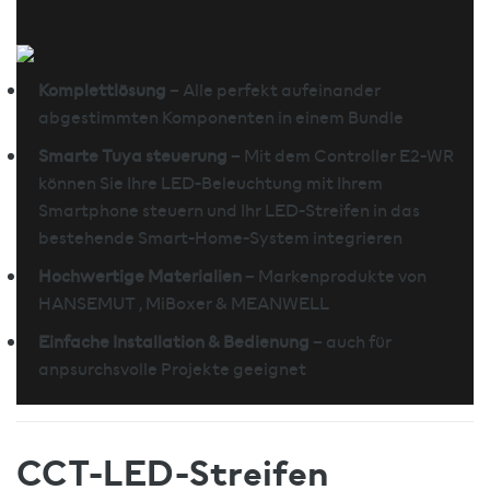
Komplettlösung
– Alle perfekt aufeinander
abgestimmten Komponenten in einem Bundle
Smarte Tuya steuerung
– Mit dem Controller E2-WR
können Sie Ihre LED-Beleuchtung mit Ihrem
Smartphone steuern und Ihr LED-Streifen in das
bestehende Smart-Home-System integrieren
Hochwertige Materialien
– Markenprodukte von
HANSEMUT , MiBoxer & MEANWELL
Einfache Installation & Bedienung
– auch für
anpsurchsvolle Projekte geeignet
CCT-LED-Streifen