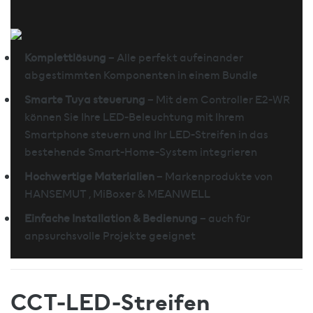
Komplettlösung
– Alle perfekt aufeinander
abgestimmten Komponenten in einem Bundle
Smarte Tuya steuerung
– Mit dem Controller E2-WR
können Sie Ihre LED-Beleuchtung mit Ihrem
Smartphone steuern und Ihr LED-Streifen in das
bestehende Smart-Home-System integrieren
Hochwertige Materialien
– Markenprodukte von
HANSEMUT , MiBoxer & MEANWELL
Einfache Installation & Bedienung
– auch für
anpsurchsvolle Projekte geeignet
CCT-LED-Streifen