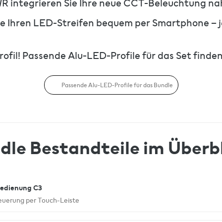
WR integrieren Sie Ihre neue CCT-Beleuchtung na
e Ihren LED-Streifen bequem per Smartphone – j
fil! Passende Alu-LED-Profile für das Set finden 
Passende Alu-LED-Profile für das Bundle
dle Bestandteile im Überbl
edienung C3
teuerung per Touch-Leiste