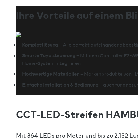
Ihre Vorteile auf einem Bli
Komplettlösung
– Alle perfekt aufeinander abges
Smarte Tuya steuerung
– Mit dem Controller E2-WR
Home-System integrieren
Hochwertige Materialien
– Markenprodukte von 
Einfache Installation & Bedienung
– auch für anpsur
CCT-LED-Streifen HAMBURG
Mit 364 LEDs pro Meter und bis zu 2.132 Lu