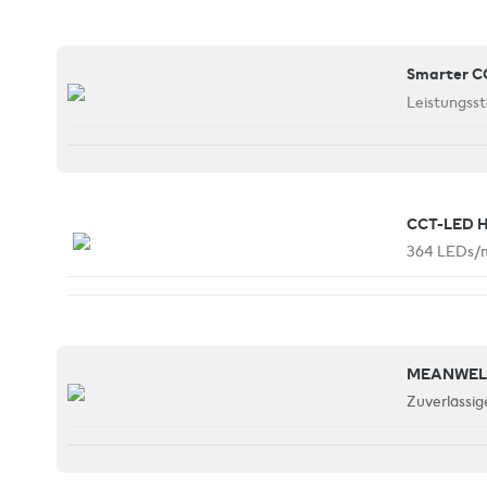
Smarter C
Leistungss
CCT-LED 
364 LEDs/m
MEANWELL
Zuverlässig