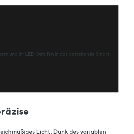
ern und Ihr LED-Streifen in das bestehende Smart-
räzise
leichmäßiges Licht. Dank des variablen