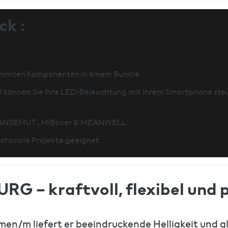
ck :
timmten Komponenten in einem Bundle
 können Sie Ihre LED-Beleuchtung mit Ihrem Smartphone steu
HANSEMUT , MiBoxer & MEANWELL
chsvolle Projekte geeignet
 – kraftvoll, flexibel und p
men/m liefert er beeindruckende Helligkeit und g