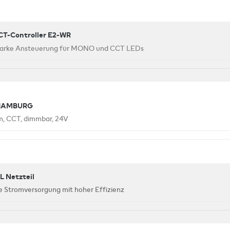
CT-Controller E2-WR
tarke Ansteuerung für MONO und CCT LEDs
HAMBURG
, CCT, dimmbar, 24V
 Netzteil
e Stromversorgung mit hoher Effizienz