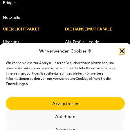
Bridges
Netzteile
ÜBER LICHTPAKET
DIE HANSEMUT FAMILE
Über uns
Alu-Profile-Led.de
Wir verwenden Cookies 🍪
Unsere Mission
HANSEMUT.de
Wir können diese zur Analyse unserer Besucherdaten platzieren, um
unsere Website zu verbessern, personalisierte Inhalte anzuzeigen und
Unser Team
Lichtpaket.de
Ihnen ein großartiges Website-Erlebnis zu bieten. Für weitere
Informationen zu den von uns verwendeten Cookies öffnen Sie die
FOLGE UNS
Einstellungen.
Akzeptieren
Ablehnen
Impressum
|
Datenschutzerklärung
|
Wiederrufsrecht
|
AGB's
|
Versandkosten
|
Versandbedingungen
|
Kontakt
Anpassen