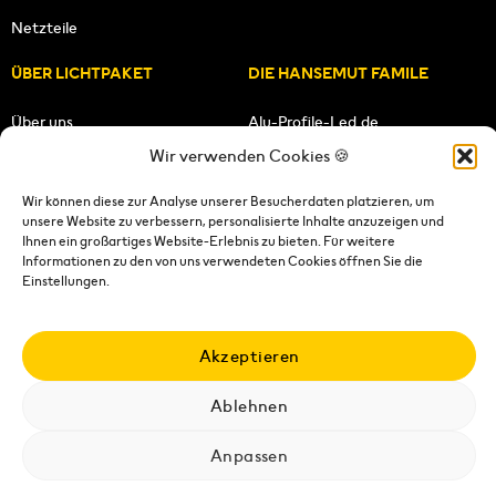
Netzteile
ÜBER LICHTPAKET
DIE HANSEMUT FAMILE
Über uns
Alu-Profile-Led.de
Wir verwenden Cookies 🍪
Unsere Mission
HANSEMUT.de
Wir können diese zur Analyse unserer Besucherdaten platzieren, um
unsere Website zu verbessern, personalisierte Inhalte anzuzeigen und
Unser Team
Lichtpaket.de
Ihnen ein großartiges Website-Erlebnis zu bieten. Für weitere
Informationen zu den von uns verwendeten Cookies öffnen Sie die
FOLGE UNS
Einstellungen.
Akzeptieren
Ablehnen
Impressum
|
Datenschutzerklärung
|
Wiederrufsrecht
|
AGB's
|
Versandkosten
|
Versandbedingungen
|
Kontakt
Anpassen