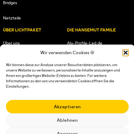
Bridges
Netzteile
ÜBER LICHTPAKET
DIE HANSEMUT FAMILE
Über uns
Alu-Profile-Led.de
Wir verwenden Cookies 🍪
Unsere Mission
HANSEMUT.de
Wir können diese zur Analyse unserer Besucherdaten platzieren, um
unsere Website zu verbessern, personalisierte Inhalte anzuzeigen und
Unser Team
Lichtpaket.de
Ihnen ein großartiges Website-Erlebnis zu bieten. Für weitere
Informationen zu den von uns verwendeten Cookies öffnen Sie die
FOLGE UNS
Einstellungen.
Akzeptieren
Ablehnen
Impressum
|
Datenschutzerklärung
|
Wiederrufsrecht
|
AGB's
|
Versandkosten
|
Versandbedingungen
|
Kontakt
Anpassen