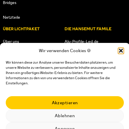
Bridges
Netzteile
ÜBER LICHTPAKET
DIE HANSEMUT FAMILE
Über uns
Alu-Profile-Led.de
Wir verwenden Cookies 🍪
Unsere Mission
HANSEMUT.de
Wir können diese zur Analyse unserer Besucherdaten platzieren, um
unsere Website zu verbessern, personalisierte Inhalte anzuzeigen und
Unser Team
Lichtpaket.de
Ihnen ein großartiges Website-Erlebnis zu bieten. Für weitere
Informationen zu den von uns verwendeten Cookies öffnen Sie die
FOLGE UNS
Einstellungen.
Akzeptieren
Ablehnen
Impressum
|
Datenschutzerklärung
|
Wiederrufsrecht
|
AGB's
|
Versandkosten
|
Versandbedingungen
|
Kontakt
Anpassen