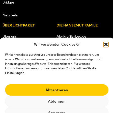
Bridges
Netzteile
ÜBER LICHTPAKET
DIE HANSEMUT FAMILE
Über uns
Alu-Profile-Led.de
Wir verwenden Cookies 🍪
Unsere Mission
HANSEMUT.de
Wir können diese zur Analyse unserer Besucherdaten platzieren, um
unsere Website zu verbessern, personalisierte Inhalte anzuzeigen und
Unser Team
Lichtpaket.de
Ihnen ein großartiges Website-Erlebnis zu bieten. Für weitere
Informationen zu den von uns verwendeten Cookies öffnen Sie die
FOLGE UNS
Einstellungen.
Akzeptieren
Ablehnen
Impressum
|
Datenschutzerklärung
|
Wiederrufsrecht
|
AGB's
|
Versandkosten
|
Versandbedingungen
|
Kontakt
Anpassen