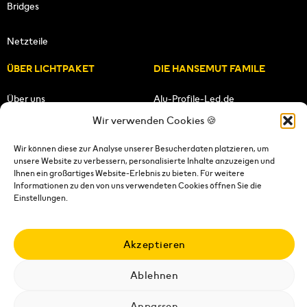
Bridges
Netzteile
ÜBER LICHTPAKET
DIE HANSEMUT FAMILE
Über uns
Alu-Profile-Led.de
Wir verwenden Cookies 🍪
Unsere Mission
HANSEMUT.de
Wir können diese zur Analyse unserer Besucherdaten platzieren, um
unsere Website zu verbessern, personalisierte Inhalte anzuzeigen und
Unser Team
Lichtpaket.de
Ihnen ein großartiges Website-Erlebnis zu bieten. Für weitere
Informationen zu den von uns verwendeten Cookies öffnen Sie die
FOLGE UNS
Einstellungen.
Akzeptieren
Ablehnen
Impressum
|
Datenschutzerklärung
|
Wiederrufsrecht
|
AGB's
|
Versandkosten
|
Versandbedingungen
|
Kontakt
Anpassen