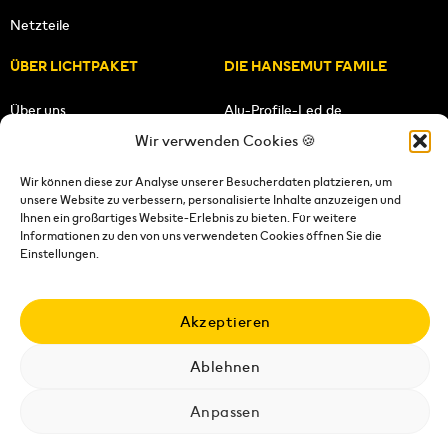
Netzteile
ÜBER LICHTPAKET
DIE HANSEMUT FAMILE
Über uns
Alu-Profile-Led.de
Wir verwenden Cookies 🍪
Unsere Mission
HANSEMUT.de
Wir können diese zur Analyse unserer Besucherdaten platzieren, um
unsere Website zu verbessern, personalisierte Inhalte anzuzeigen und
Unser Team
Lichtpaket.de
Ihnen ein großartiges Website-Erlebnis zu bieten. Für weitere
Informationen zu den von uns verwendeten Cookies öffnen Sie die
FOLGE UNS
Einstellungen.
Akzeptieren
Ablehnen
Impressum
|
Datenschutzerklärung
|
Wiederrufsrecht
|
AGB's
|
Versandkosten
|
Versandbedingungen
|
Kontakt
Anpassen