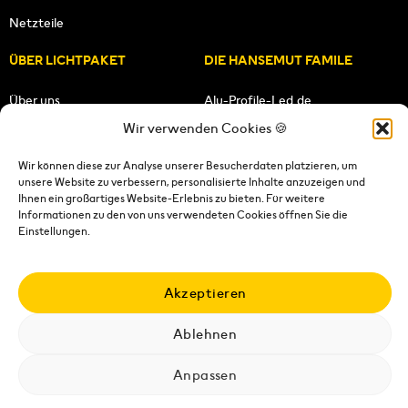
Netzteile
ÜBER LICHTPAKET
DIE HANSEMUT FAMILE
Über uns
Alu-Profile-Led.de
Wir verwenden Cookies 🍪
Unsere Mission
HANSEMUT.de
Wir können diese zur Analyse unserer Besucherdaten platzieren, um
unsere Website zu verbessern, personalisierte Inhalte anzuzeigen und
Unser Team
Lichtpaket.de
Ihnen ein großartiges Website-Erlebnis zu bieten. Für weitere
Informationen zu den von uns verwendeten Cookies öffnen Sie die
FOLGE UNS
Einstellungen.
Akzeptieren
Ablehnen
Impressum
|
Datenschutzerklärung
|
Wiederrufsrecht
|
AGB's
|
Versandkosten
|
Versandbedingungen
|
Kontakt
Anpassen