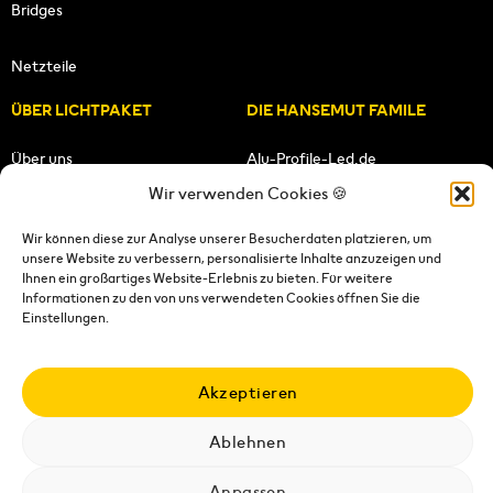
Bridges
Netzteile
ÜBER LICHTPAKET
DIE HANSEMUT FAMILE
Über uns
Alu-Profile-Led.de
Wir verwenden Cookies 🍪
Unsere Mission
HANSEMUT.de
Wir können diese zur Analyse unserer Besucherdaten platzieren, um
unsere Website zu verbessern, personalisierte Inhalte anzuzeigen und
Unser Team
Lichtpaket.de
Ihnen ein großartiges Website-Erlebnis zu bieten. Für weitere
Informationen zu den von uns verwendeten Cookies öffnen Sie die
FOLGE UNS
Einstellungen.
Akzeptieren
Ablehnen
Impressum
|
Datenschutzerklärung
|
Wiederrufsrecht
|
AGB's
|
Versandkosten
|
Versandbedingungen
|
Kontakt
Anpassen