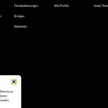
Fernbedienungen
Alle Profile
Unser Tea
er
Bridges
r
Netzteile
Website zu
bsite-
Cookies