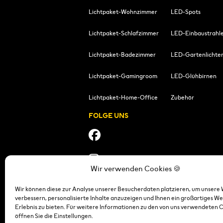
Lichtpaket-Wohnzimmer
LED-Spots
Lichtpaket-Schlafzimmer
LED-Einbaustrahl
Lichtpaket-Badezimmer
LED-Gartenlichte
Lichtpaket-Gamingroom
LED-Glühbirnen
Lichtpaket-Home-Office
Zubehör
FOLGE UNS
Wir verwenden Cookies 🍪
Wir können diese zur Analyse unserer Besucherdaten platzieren, um unsere 
verbessern, personalisierte Inhalte anzuzeigen und Ihnen ein großartiges We
Erlebnis zu bieten. Für weitere Informationen zu den von uns verwendeten 
öffnen Sie die Einstellungen.