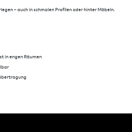
rlegen – auch in schmalen Profilen oder hinter Möbeln.
bst in engen Räumen
lbar
mübertragung