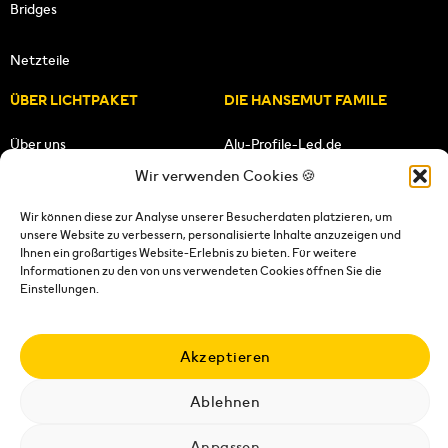
Bridges
Netzteile
ÜBER LICHTPAKET
DIE HANSEMUT FAMILE
Über uns
Alu-Profile-Led.de
Wir verwenden Cookies 🍪
Unsere Mission
HANSEMUT.de
Wir können diese zur Analyse unserer Besucherdaten platzieren, um
unsere Website zu verbessern, personalisierte Inhalte anzuzeigen und
Unser Team
Lichtpaket.de
Ihnen ein großartiges Website-Erlebnis zu bieten. Für weitere
Informationen zu den von uns verwendeten Cookies öffnen Sie die
FOLGE UNS
Einstellungen.
Akzeptieren
Ablehnen
Impressum
|
Datenschutzerklärung
|
Wiederrufsrecht
|
AGB's
|
Versandkosten
|
Versandbedingungen
|
Kontakt
Anpassen