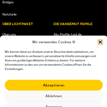
Bridges
Netzteile
ÜBER LICHTPAKET
DIE HANSEMUT FAMILE
Über uns
Alu-Profile-Led.de
Wir verwenden Cookies 🍪
Unsere Mission
HANSEMUT.de
Wir können diese zur Analyse unserer Besucherdaten platzieren, um
unsere Website zu verbessern, personalisierte Inhalte anzuzeigen und
Unser Team
Lichtpaket.de
Ihnen ein großartiges Website-Erlebnis zu bieten. Für weitere
Informationen zu den von uns verwendeten Cookies öffnen Sie die
FOLGE UNS
Einstellungen.
Akzeptieren
Ablehnen
Impressum
|
Datenschutzerklärung
|
Wiederrufsrecht
|
AGB's
|
Versandkosten
|
Versandbedingungen
|
Kontakt
Anpassen