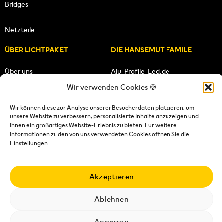
Bridges
Netzteile
ÜBER LICHTPAKET
DIE HANSEMUT FAMILE
Über uns
Alu-Profile-Led.de
Wir verwenden Cookies 🍪
Unsere Mission
HANSEMUT.de
Wir können diese zur Analyse unserer Besucherdaten platzieren, um
unsere Website zu verbessern, personalisierte Inhalte anzuzeigen und
Unser Team
Lichtpaket.de
Ihnen ein großartiges Website-Erlebnis zu bieten. Für weitere
Informationen zu den von uns verwendeten Cookies öffnen Sie die
FOLGE UNS
Einstellungen.
Akzeptieren
Ablehnen
Impressum
|
Datenschutzerklärung
|
Wiederrufsrecht
|
AGB's
|
Versandkosten
|
Versandbedingungen
|
Kontakt
Anpassen