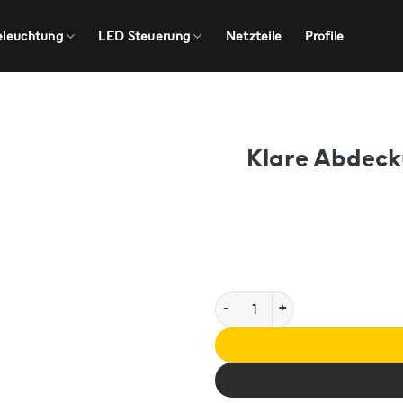
eleuchtung
LED Steuerung
Netzteile
Profile
Klare Abdecku
Klare Abdeckung für das Aluprof