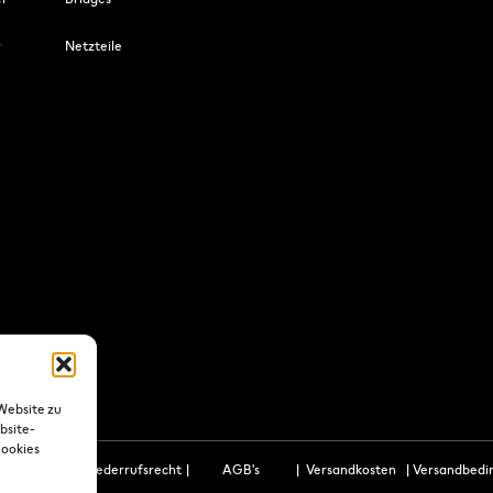
r
Netzteile
Website zu
bsite-
Cookies
utzerklärung
|
Wiederrufsrecht
|
AGB's
|
Versandkosten
|
Versandbedi