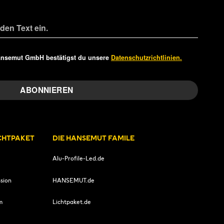
ansemut GmbH bestätigst du unsere
Datenschutzrichtlinien.
ICHTPAKET
DIE HANSEMUT FAMILE
Alu-Profile-Led.de
sion
HANSEMUT.de
m
Lichtpaket.de