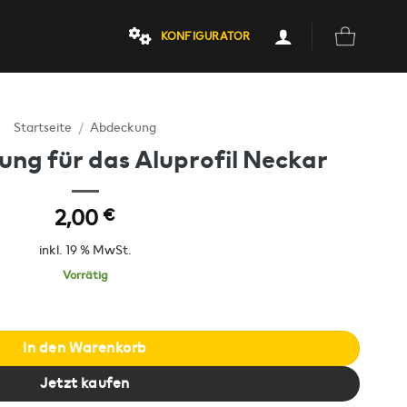
KONFIGURATOR
Startseite
/
Abdeckung
ng für das Aluprofil Neckar
2,00
€
inkl. 19 % MwSt.
Vorrätig
il Neckar Menge
In den Warenkorb
Jetzt kaufen