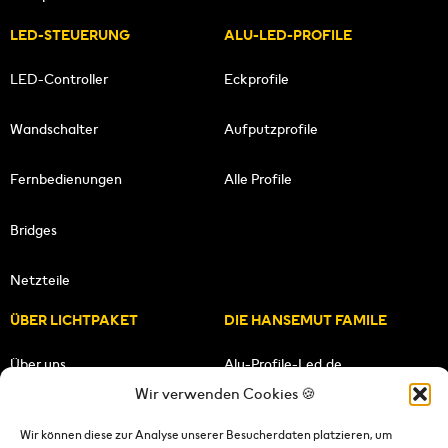
LED-STEUERUNG
ALU-LED-PROFILE
LED-Controller
Eckprofile
Wandschalter
Aufputzprofile
Fernbedienungen
Alle Profile
Bridges
Netzteile
ÜBER LICHTPAKET
DIE HANSEMUT FAMILE
Über uns
Alu-Profile-Led.de
Wir verwenden Cookies 🍪
Unsere Mission
HANSEMUT.de
Wir können diese zur Analyse unserer Besucherdaten platzieren, um