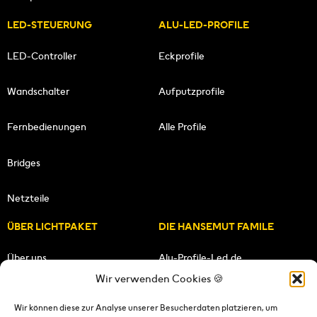
LED-STEUERUNG
ALU-LED-PROFILE
LED-Controller
Eckprofile
Wandschalter
Aufputzprofile
Fernbedienungen
Alle Profile
Bridges
Netzteile
ÜBER LICHTPAKET
DIE HANSEMUT FAMILE
Über uns
Alu-Profile-Led.de
Wir verwenden Cookies 🍪
Unsere Mission
HANSEMUT.de
Wir können diese zur Analyse unserer Besucherdaten platzieren, um