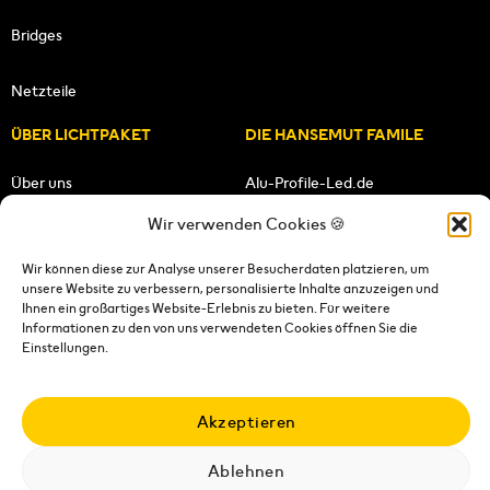
Bridges
Netzteile
ÜBER LICHTPAKET
DIE HANSEMUT FAMILE
Über uns
Alu-Profile-Led.de
Wir verwenden Cookies 🍪
Unsere Mission
HANSEMUT.de
Wir können diese zur Analyse unserer Besucherdaten platzieren, um
unsere Website zu verbessern, personalisierte Inhalte anzuzeigen und
Unser Team
Lichtpaket.de
Ihnen ein großartiges Website-Erlebnis zu bieten. Für weitere
Informationen zu den von uns verwendeten Cookies öffnen Sie die
FOLGE UNS
Einstellungen.
Akzeptieren
Impressum
|
Datenschutzerklärung
|
Wiederrufsrecht
|
AGB's
|
Versandkosten
|
Ablehnen
Versandbedingungen
|
Kontakt