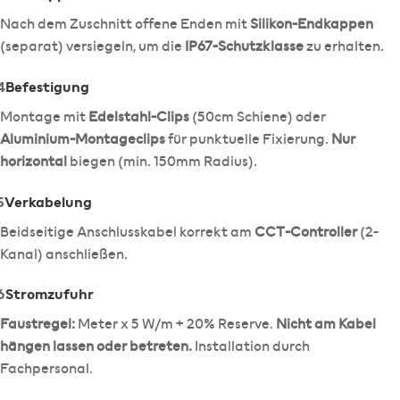
Nach dem Zuschnitt offene Enden mit
Silikon-Endkappen
(separat) versiegeln, um die
IP67-Schutzklasse
zu erhalten.
4
Befestigung
Montage mit
Edelstahl-Clips
(50cm Schiene) oder
Aluminium-Montageclips
für punktuelle Fixierung.
Nur
horizontal
biegen (min. 150mm Radius).
5
Verkabelung
Beidseitige Anschlusskabel korrekt am
CCT-Controller
(2-
Kanal) anschließen.
6
Stromzufuhr
Faustregel:
Meter x 5 W/m + 20% Reserve.
Nicht am Kabel
hängen lassen oder betreten.
Installation durch
Fachpersonal.