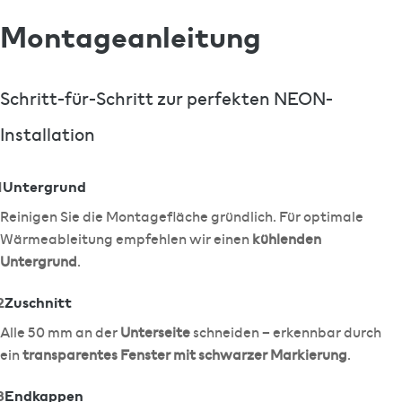
Montageanleitung
Schritt-für-Schritt zur perfekten NEON-
Installation
1
Untergrund
Reinigen Sie die Montagefläche gründlich. Für optimale
Wärmeableitung empfehlen wir einen
kühlenden
Untergrund
.
2
Zuschnitt
Alle 50 mm an der
Unterseite
schneiden – erkennbar durch
ein
transparentes Fenster mit schwarzer Markierung
.
3
Endkappen