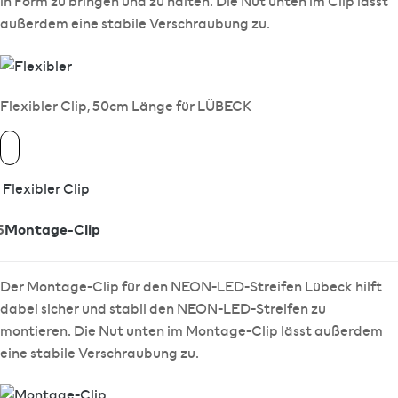
in Form zu bringen und zu halten. Die Nut unten im Clip lässt
außerdem eine stabile Verschraubung zu.
Flexibler Clip, 50cm Länge für LÜBECK
Flexibler Clip
5
Montage-Clip
Der Montage-Clip für den NEON-LED-Streifen Lübeck hilft
dabei sicher und stabil den NEON-LED-Streifen zu
montieren. Die Nut unten im Montage-Clip lässt außerdem
eine stabile Verschraubung zu.