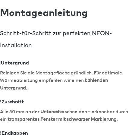
Montageanleitung
Schritt-für-Schritt zur perfekten NEON-
Installation
1
Untergrund
Reinigen Sie die Montagefläche gründlich. Für optimale
Wärmeableitung empfehlen wir einen
kühlenden
Untergrund
.
2
Zuschnitt
Alle 50 mm an der
Unterseite
schneiden – erkennbar durch
ein
transparentes Fenster mit schwarzer Markierung
.
3
Endkappen