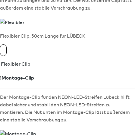
in Form zu bringen und zu halten. Die Nut unten im Clip lässt
außerdem eine stabile Verschraubung zu.
Flexibler Clip, 50cm Länge für LÜBECK
Flexibler Clip
5
Montage-Clip
Der Montage-Clip für den NEON-LED-Streifen Lübeck hilft
dabei sicher und stabil den NEON-LED-Streifen zu
montieren. Die Nut unten im Montage-Clip lässt außerdem
eine stabile Verschraubung zu.