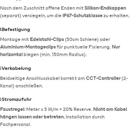
Nach dem Zuschnitt offene Enden mit
Silikon-Endkappen
(separat) versiegeln, um die
IP67-Schutzklasse
zu erhalten.
4
Befestigung
Montage mit
Edelstahl-Clips
(50cm Schiene) oder
Aluminium-Montageclips
für punktuelle Fixierung.
Nur
horizontal
biegen (min. 150mm Radius).
5
Verkabelung
Beidseitige Anschlusskabel korrekt am
CCT-Controller
(2-
Kanal) anschließen.
6
Stromzufuhr
Faustregel:
Meter x 5 W/m + 20% Reserve.
Nicht am Kabel
hängen lassen oder betreten.
Installation durch
Fachpersonal.