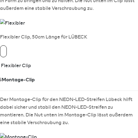
in Form zu bringen und zu halten. Die Nut unten im Clip lässt
außerdem eine stabile Verschraubung zu.
Flexibler Clip, 50cm Länge für LÜBECK
Flexibler Clip
5
Montage-Clip
Der Montage-Clip für den NEON-LED-Streifen Lübeck hilft
dabei sicher und stabil den NEON-LED-Streifen zu
montieren. Die Nut unten im Montage-Clip lässt außerdem
eine stabile Verschraubung zu.