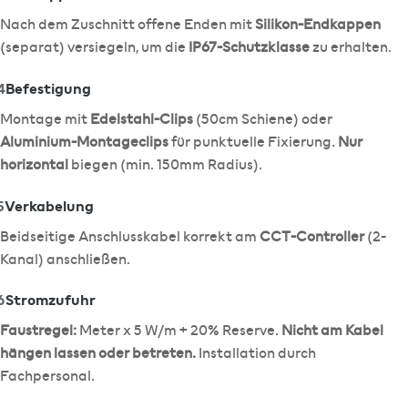
Nach dem Zuschnitt offene Enden mit
Silikon-Endkappen
(separat) versiegeln, um die
IP67-Schutzklasse
zu erhalten.
4
Befestigung
Montage mit
Edelstahl-Clips
(50cm Schiene) oder
Aluminium-Montageclips
für punktuelle Fixierung.
Nur
horizontal
biegen (min. 150mm Radius).
5
Verkabelung
Beidseitige Anschlusskabel korrekt am
CCT-Controller
(2-
Kanal) anschließen.
6
Stromzufuhr
Faustregel:
Meter x 5 W/m + 20% Reserve.
Nicht am Kabel
hängen lassen oder betreten.
Installation durch
Fachpersonal.