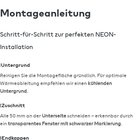
Montageanleitung
Schritt-für-Schritt zur perfekten NEON-
Installation
1
Untergrund
Reinigen Sie die Montagefläche gründlich. Für optimale
Wärmeableitung empfehlen wir einen
kühlenden
Untergrund
.
2
Zuschnitt
Alle 50 mm an der
Unterseite
schneiden – erkennbar durch
ein
transparentes Fenster mit schwarzer Markierung
.
3
Endkappen