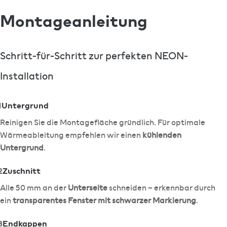
Montageanleitung
Schritt-für-Schritt zur perfekten NEON-
Installation
1
Untergrund
Reinigen Sie die Montagefläche gründlich. Für optimale
Wärmeableitung empfehlen wir einen
kühlenden
Untergrund
.
2
Zuschnitt
Alle 50 mm an der
Unterseite
schneiden – erkennbar durch
ein
transparentes Fenster mit schwarzer Markierung
.
3
Endkappen