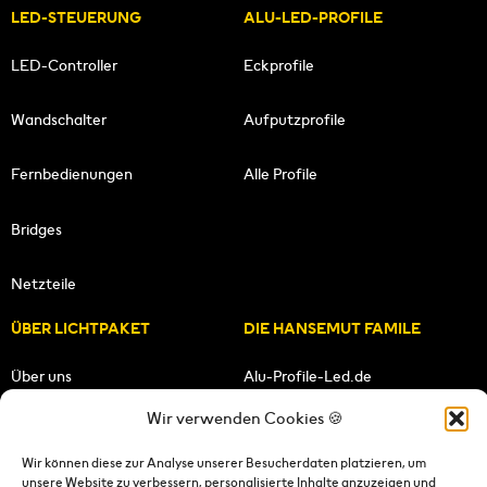
LED-STEUERUNG
ALU-LED-PROFILE
LED-Controller
Eckprofile
Wandschalter
Aufputzprofile
Fernbedienungen
Alle Profile
Bridges
Netzteile
ÜBER LICHTPAKET
DIE HANSEMUT FAMILE
Über uns
Alu-Profile-Led.de
Wir verwenden Cookies 🍪
Unsere Mission
HANSEMUT.de
Wir können diese zur Analyse unserer Besucherdaten platzieren, um
unsere Website zu verbessern, personalisierte Inhalte anzuzeigen und
Unser Team
Lichtpaket.de