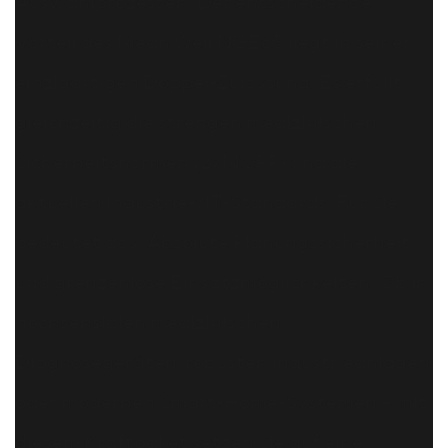
Auswahlprozessen. Der entscheidende
Vorteil des Mean Well NGE65 liegt in seiner
einzigartigen Doppel-Zulassung: Es erfüllt
gleichzeitig die strengen medizinischen
Sicherheitsnormen (2xMOPP) und die
aktuellen Industrie-/IT-Standards. Für Sie
bedeutet das: Absolute Planungssicherheit
und grenzenlose Einsatzmöglichkeiten. Ob in
hochsensiblen medizinischen
Diagnosegeräten, robusten Industrieanlagen
oder modernen Smart-Home-Systemen – mit
diesem Kraftpaket setzen Sie auf eine