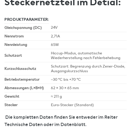
Steckernetzteil im Detial:
PRODUKTPARAMETER:
24V
Gleichspannung (DC)
Nennstrom
2,71A
Nennleistung
65W
Hiccup-Modus, automatische
Schutzart
Wiederherstellung nach Fehlerbehebung
Schutzart: Begrenzung durch Zener-Diode,
Kurzschlussschutz
Ausgangskurzschluss
Betriebstemperatur
–30 °C bis +70 °C
Abmessungen (L×B×H)
62 × 30 × 65 mm
Gewicht
≈ 211 g
Stecker
Euro-Stecker (Standard)
Die kompletten Daten finden Sie entweder im Reiter
Technische Daten oder im Datenblatt.