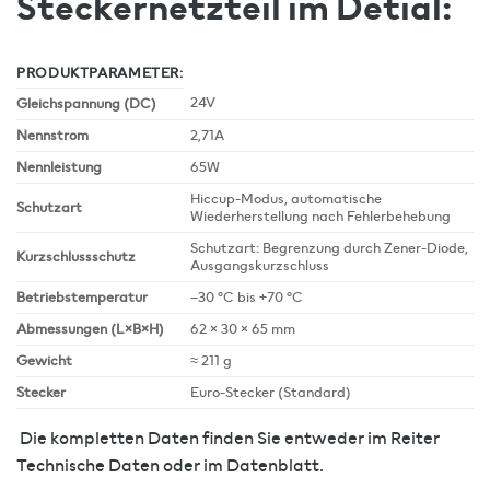
Steckernetzteil im Detial:
PRODUKTPARAMETER:
24V
Gleichspannung (DC)
Nennstrom
2,71A
Nennleistung
65W
Hiccup-Modus, automatische
Schutzart
Wiederherstellung nach Fehlerbehebung
Schutzart: Begrenzung durch Zener-Diode,
Kurzschlussschutz
Ausgangskurzschluss
Betriebstemperatur
–30 °C bis +70 °C
Abmessungen (L×B×H)
62 × 30 × 65 mm
Gewicht
≈ 211 g
Stecker
Euro-Stecker (Standard)
Die kompletten Daten finden Sie entweder im Reiter
Technische Daten oder im Datenblatt.