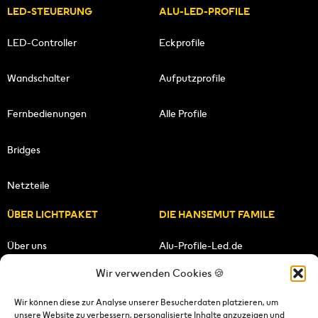
LED-STEUERUNG
ALU-LED-PROFILE
LED-Controller
Eckprofile
Wandschalter
Aufputzprofile
Fernbedienungen
Alle Profile
Bridges
Netzteile
ÜBER LICHTPAKET
DIE HANSEMUT FAMILE
Über uns
Alu-Profile-Led.de
Wir verwenden Cookies 🍪
Unsere Mission
HANSEMUT.de
Wir können diese zur Analyse unserer Besucherdaten platzieren, um
unsere Website zu verbessern, personalisierte Inhalte anzuzeigen und
Unser Team
Lichtpaket.de