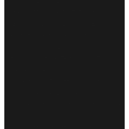
Auswahlprozessen. Der entscheidende
Vorteil des Mean Well NGE65 liegt in seiner
einzigartigen Doppel-Zulassung: Es erfüllt
gleichzeitig die strengen medizinischen
Sicherheitsnormen (2xMOPP) und die
aktuellen Industrie-/IT-Standards. Für Sie
bedeutet das: Absolute Planungssicherheit
und grenzenlose Einsatzmöglichkeiten. Ob in
hochsensiblen medizinischen
Diagnosegeräten, robusten Industrieanlagen
oder modernen Smart-Home-Systemen – mit
diesem Kraftpaket setzen Sie auf eine