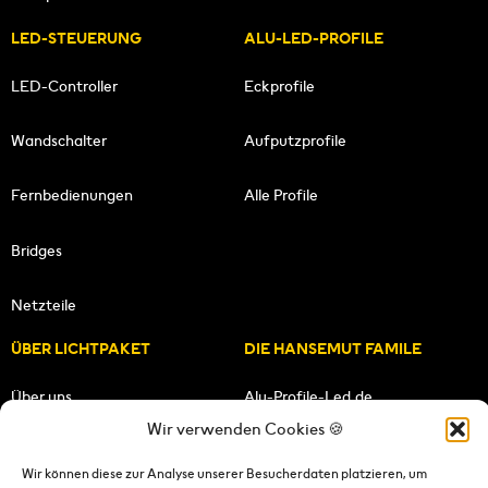
LED-STEUERUNG
ALU-LED-PROFILE
LED-Controller
Eckprofile
Wandschalter
Aufputzprofile
Fernbedienungen
Alle Profile
Bridges
Netzteile
ÜBER LICHTPAKET
DIE HANSEMUT FAMILE
Über uns
Alu-Profile-Led.de
Wir verwenden Cookies 🍪
Unsere Mission
HANSEMUT.de
Wir können diese zur Analyse unserer Besucherdaten platzieren, um