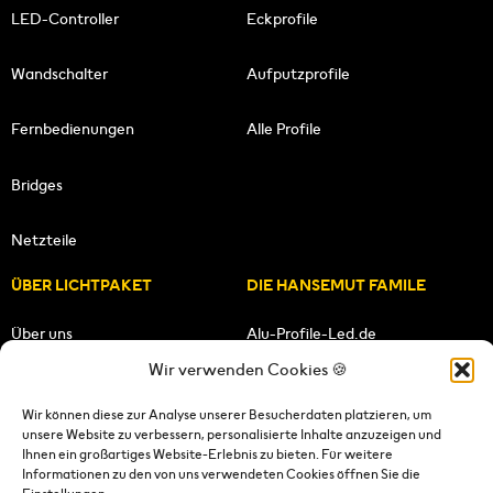
LED-Controller
Eckprofile
Wandschalter
Aufputzprofile
Fernbedienungen
Alle Profile
Bridges
Netzteile
ÜBER LICHTPAKET
DIE HANSEMUT FAMILE
Über uns
Alu-Profile-Led.de
Wir verwenden Cookies 🍪
Unsere Mission
HANSEMUT.de
Wir können diese zur Analyse unserer Besucherdaten platzieren, um
unsere Website zu verbessern, personalisierte Inhalte anzuzeigen und
Unser Team
Lichtpaket.de
Ihnen ein großartiges Website-Erlebnis zu bieten. Für weitere
Informationen zu den von uns verwendeten Cookies öffnen Sie die
FOLGE UNS