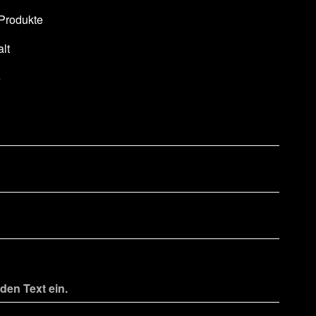
 Produkte
lt
e