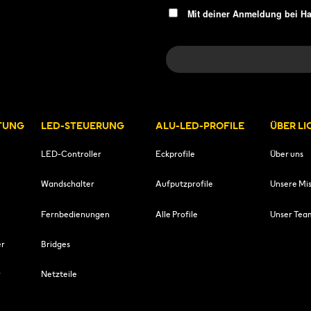
Mit deiner Anmeldung bei H
TUNG
LED-STEUERUNG
ALU-LED-PROFILE
ÜBER L
LED-Controller
Eckprofile
Über uns
Wandschalter
Aufputzprofile
Unsere Mis
Fernbedienungen
Alle Profile
Unser Tea
er
Bridges
r
Netzteile