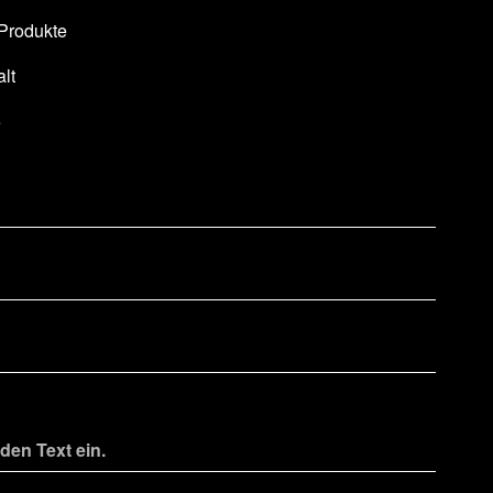
 Produkte
lt
e