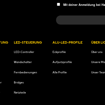
Mit deiner Anmeldung bei H
TUNG
LED-STEUERUNG
ALU-LED-PROFILE
ÜBER L
LED-Controller
Eckprofile
Über uns
Wandschalter
Aufputzprofile
Unsere Mis
Fernbedienungen
Alle Profile
Unser Tea
er
Bridges
r
Netzteile