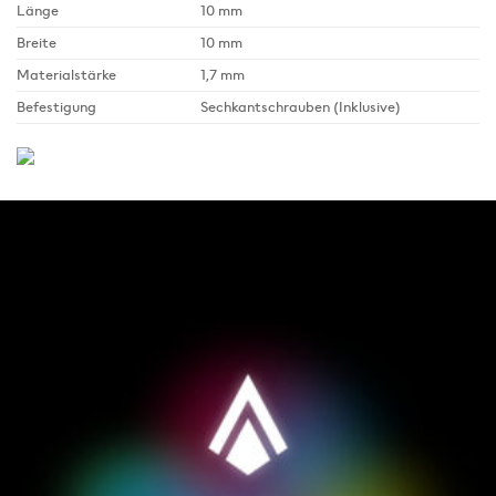
Länge
10 mm
Breite
10 mm
Materialstärke
1,7 mm
Befestigung
Sechkantschrauben (Inklusive)