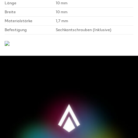
Länge
10 mm
Breite
10 mm
Materialstärke
1,7 mm
Befestigung
Sechkantschrauben (Inklusive)