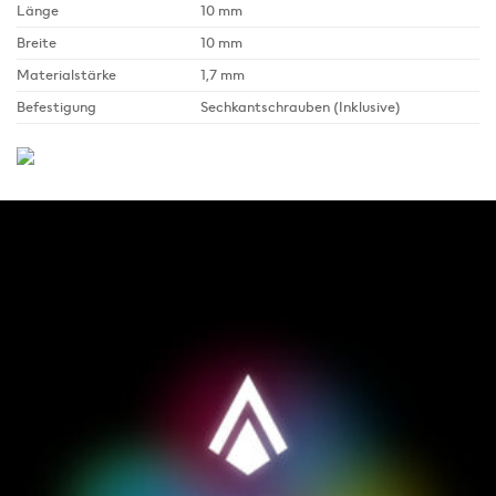
Länge
10 mm
Breite
10 mm
Materialstärke
1,7 mm
Befestigung
Sechkantschrauben (Inklusive)