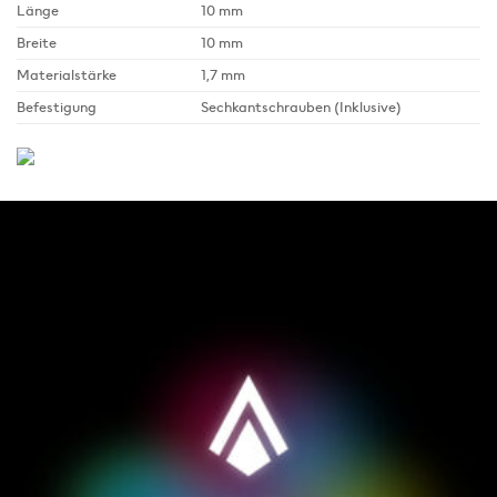
Länge
10 mm
Breite
10 mm
Materialstärke
1,7 mm
Befestigung
Sechkantschrauben (Inklusive)