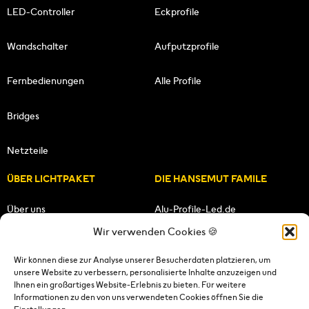
LED-Controller
Eckprofile
Wandschalter
Aufputzprofile
Fernbedienungen
Alle Profile
Bridges
Netzteile
ÜBER LICHTPAKET
DIE HANSEMUT FAMILE
Über uns
Alu-Profile-Led.de
Wir verwenden Cookies 🍪
Unsere Mission
HANSEMUT.de
Wir können diese zur Analyse unserer Besucherdaten platzieren, um
unsere Website zu verbessern, personalisierte Inhalte anzuzeigen und
Unser Team
Lichtpaket.de
Ihnen ein großartiges Website-Erlebnis zu bieten. Für weitere
Informationen zu den von uns verwendeten Cookies öffnen Sie die
FOLGE UNS